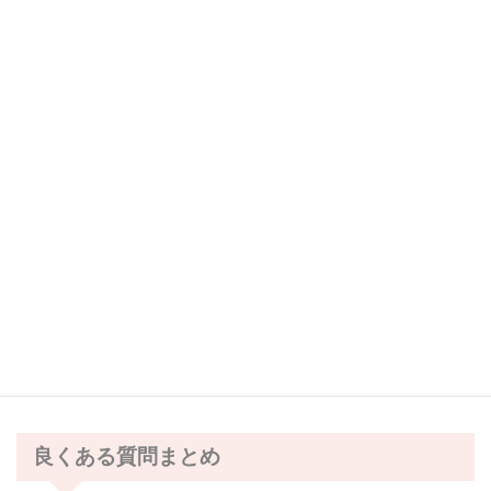
コペンカレッジの受講生・卒業生だけが入れる、公式LINEグルー
プです。
コペンカレッジからのお知らせや、イベント案内、お仕事の情
報、スキルアップ情報などを不定期で配信しています。
こちらのLINEから質問できますか？
LINEでの質問などのやり取りは行っておりません。
メール all@copen-college.com
InstagramのDM
のご利用をお願いいたします。
良くある質問まとめ