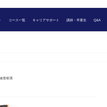
ト
コース一覧
キャリアサポート
講師・卒業生
Q&A
緒形郁美