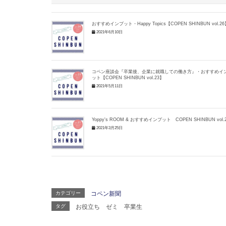
おすすめインプット・Happy Topics【COPEN SHINBUN vol.26
2021年6月10日
コペン座談会『卒業後、企業に就職しての働き方』・おすすめイ
ット【COPEN SHINBUN vol.23】
2021年5月11日
Yoppy's ROOM & おすすめインプット COPEN SHINBUN vol.
2021年3月25日
カテゴリー
コペン新聞
タグ
お役立ち
ゼミ
卒業生