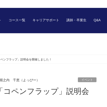
ト
コース一覧
キャリアサポート
講師・卒業生
Q&A
コペンフラップ」説明会を開催しました！
堀之内 千恵（よっぴー）
イベント