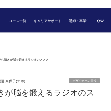
ト
コース一覧
キャリアサポート
講師・卒業生
Q&A
がら聴きが脳を鍛えるラジオのススメ
渡邉 奈保子(ナホ)
デザイナーの日常