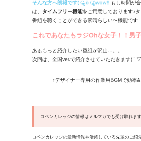
そんな方へ朗報です( ॣ ö ॣ)wow!!
もし時間が合わ
は、
タイムフリー機能
をご用意しております♪
番組を聴くことができる素晴らしい〜機能です（N
これであなたもラジOhな女子！！男
あぁもっと紹介したい番組が沢山…。。
次回は、全国ver.で紹介させていただきます( ´ ▽ `
↑デザイナー専用の作業用BGMで効率&
コペンカレッジの情報はメルマガでも受け取れます
コペンカレッジの最新情報や活躍している先輩のご紹