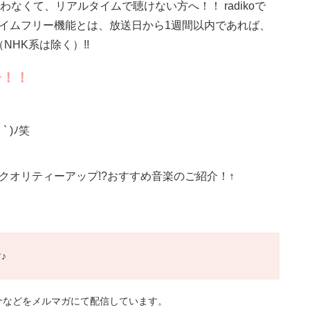
なくて、リアルタイムで聴けない方へ！！ radikoで
タイムフリー機能とは、放送日から1週間以内であれば、
HK系は除く）!!
子！！
 )ﾉ笑
クオリティーアップ!?おすすめ音楽のご紹介！↑
♪
介などをメルマガにて配信しています。