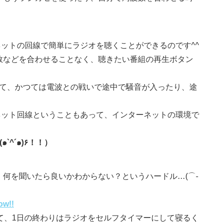
ットの回線で簡単にラジオを聴くことができるのです^^
数などを合わせることなく、聴きたい番組の再生ボタン
して、かつては電波との戦いで途中で騒音が入ったり、途
ーネット回線ということもあって、インターネットの環境で
（STOP 騒音ストレス٩(๑`^´๑)۶！！）
何を聞いたら良いかわからない？というハードル…(⌒-
w!!
て、1日の終わりはラジオをセルフタイマーにして寝るく