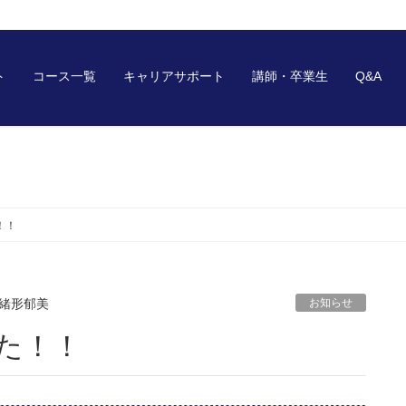
ト
コース一覧
キャリアサポート
講師・卒業生
Q&A
！！
緒形郁美
お知らせ
した！！