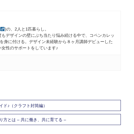
)の、2人と1匹暮らし。
度もデザインの壁にぶち当たり悩み続ける中で、コペンカレッ
ルを身に付ける。デザイン未経験から８ヶ月講師デビューした
い女性のサポートをしています♪
イド♪（クラフト封筒編）
方とは – 共に働き、共に育てる –