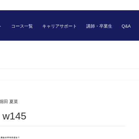
ト
コース一覧
キャリアサポート
講師・卒業生
Q&A
堀田 夏菜
– w145