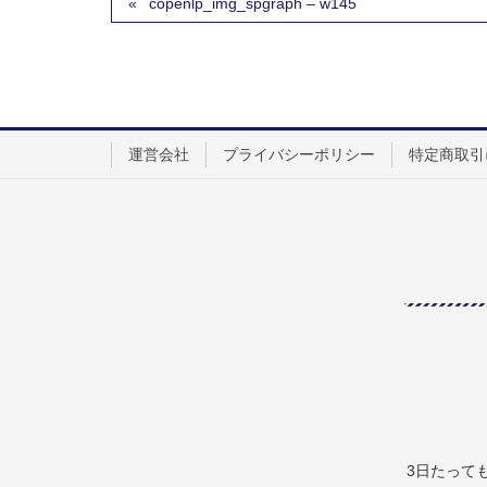
copenlp_img_spgraph – w145
運営会社
プライバシーポリシー
特定商取引
3日たって