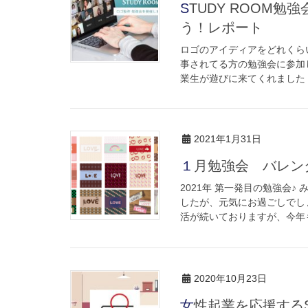
STUDY ROOM勉強会｜模擬案件（ロゴデザイン）に挑戦しよ
う！レポート
ロゴのアイディアをどれくら
事されてる方の勉強会に参加
業生が遊びに来てくれました！
2021年1月31日
１月勉強会 バレ
2021年 第一発目の勉強会
したが、元気にお過ごしでし
活が続いておりますが、今年も
2020年10月23日
女性起業を応援するStartup Hub Tokyo主催トークイベント