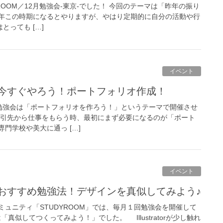
YROOM／12月勉強会-東京-でした！ 今回のテーマは「昨年の振り
年この時期になるとやりますが、やはり定期的に自分の活動や行
とっても […]
イベント
、今すぐやろう！ポートフォリオ作成！
OM勉強会は「ポートフォリオを作ろう！」というテーマで開催させ
取引先から仕事をもらう時、最初にまず必要になるのが「ポート
門学校や美大に通っ […]
イベント
におすすめ勉強法！デザインを真似してみよう♪
ュニティ「STUDYROOM」では、毎月１回勉強会を開催して
「真似してつくってみよう！」でした。 Illustratorが少し触れ