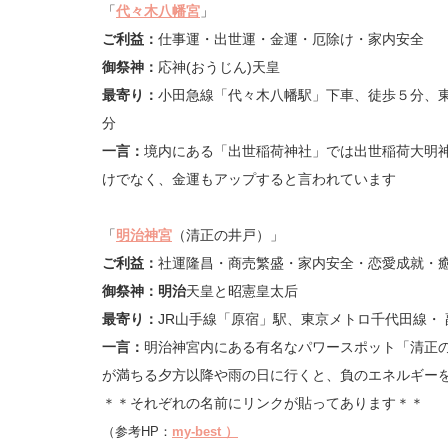
「
代々木八幡宮
」
ご利益：
仕事運・出世運・金運・厄除け・家内安全
御祭神：
応神(おうじん)天皇
最寄り：
小田急線「代々木八幡駅」下車、徒歩５分、
分
一言：
境内にある「出世稲荷神社」では出世稲荷大明
けでなく、金運もアップすると言われています
「
明治神宮
（清正の井戸）」
ご利益：
社運隆昌・商売繁盛・家内安全・恋愛成就・
御祭神：
明治
天皇と昭憲皇太后
最寄り：
JR山手線「原宿」駅、東京メトロ千代田線・
一言：
明治神宮内にある有名なパワースポット「清正
が満ちる夕方以降や雨の日に行くと、負のエネルギー
＊＊それぞれの名前にリンクが貼ってあります＊＊
（参考HP：
my-best ）