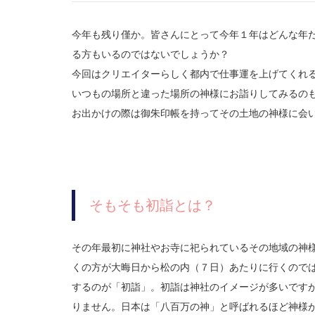
今年も残り僅か。皆さんにとって今年１年はどんな年
る方もいるのではないでしょうか？
今回はクリエイターらしく都内で仕事運を上げてくれ
いつもの場所と違った場所の神様にお詣りしてみるの
お出かけの際は御朱印帳を持ってその土地の神様に会
そもそも初詣とは？
その年最初に神社やお寺に祀られているその地域の神
くの方が大晦日から松の内（７日）あたりに行くので
するのが「初詣」。初詣は神社のイメージが多いです
りません。日本は「八百万の神」と呼ばれるほど神様が