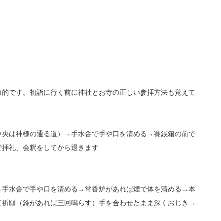
力的です。初詣に行く前に神社とお寺の正しい参拝方法も覚えて
中央は神様の通る道）→手水舎で手や口を清める→賽銭箱の前で
で拝礼、会釈をしてから退きます
→手水舎で手や口を清める→常香炉があれば煙で体を清める→本
て祈願（鈴があれば三回鳴らす）手を合わせたまま深くおじき→