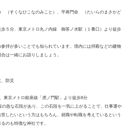
 （すくなひこなのみこと）、
平将門命
（たいらのまさかど
徒歩５分、東京メトロ丸ノ内線 御茶ノ水駅（１番口）より徒歩
の参拝が多いことでも知られています。境内には拝殿などの建物
場合は一緒にお詣りしましょう。
火、防災
、東京メトロ銀座線「虎ノ門駅」より徒歩8分
段の急な石段があり、この石段を一気に上がることで、仕事運や
出世したいという方はもちろん、就職や転職を考えているという
来るのも特徴な神社です。