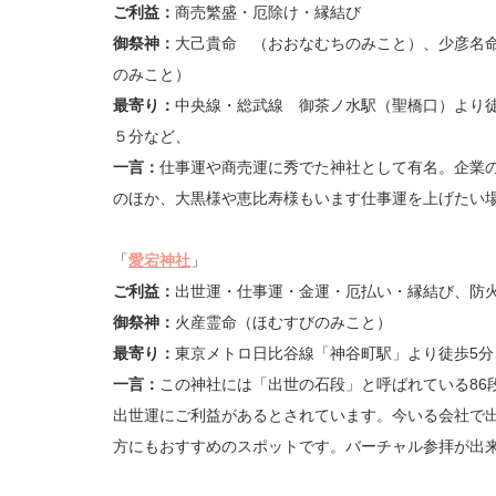
ご利益：
商売繁盛・厄除け・縁結び
御祭神：
大己貴命
（おおなむちのみこと）、少彦名命
のみこと）
最寄り：
中央線・総武線 御茶ノ水駅（聖橋口）より
５分など、
一言：
仕事運や商売運に秀でた神社として有名。企業
のほか、大黒様や恵比寿様もいます仕事運を上げたい
「
愛宕神社
」
ご利益：
出世運・仕事運・金運・厄払い・縁結び、防
御祭神：
火産霊命（ほむすびのみこと）
最寄り：
東京メトロ日比谷線「神谷町駅」より徒歩5分
一言：
この神社には「出世の石段」と呼ばれている86
出世運にご利益があるとされています。今いる会社で
方にもおすすめのスポットです。バーチャル参拝が出