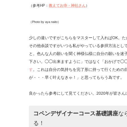
（参考HP：
教えてお寺・神社さん
）
（Photo by aya naito）
少しの違いですがこちらをマスターして入ればOK。
その他余談ですがいつも私がやっている参拝方法とし
と。色んな人の願いを聞く神様仏様に自分の願いを迷
下さい。◯◯出来ますように」ではなく「おかげで◯
す
。これは自分の気持ちを完了形に持って行くための
が・・・早く叶えなきゃ！」と思ってもらう為です。
良かったら参考にして見てください。2020年が皆さ
コペンデザイナーコース基礎講座
な
る！