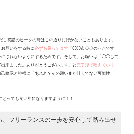
ただし初詣のピークの時はこの通りに行かないこともあります。
てお願いをする時に
必ず名乗ってます
「◯◯市◇◇の△△です」
子にされないようにするためです。そして、お願いは「◯◯して
◯出来ました。ありがとうございます」と
完了形で唱えていま
自己暗示と神様に「あれれ？その願いまだ叶えてない可能性
んにとっても良い年になりますように！！
ら、フリーランスの一歩を安心して踏み出せ