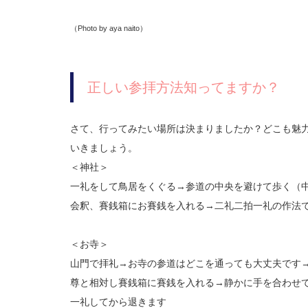
（Photo by aya naito）
正しい参拝方法知ってますか？
さて、行ってみたい場所は決まりましたか？どこも魅
いきましょう。
＜神社＞
一礼をして鳥居をくぐる→参道の中央を避けて歩く（
会釈、賽銭箱にお賽銭を入れる→二礼二拍一礼の作法
＜お寺＞
山門で拝礼→お寺の参道はどこを通っても大丈夫です
尊と相対し賽銭箱に賽銭を入れる→静かに手を合わせ
一礼してから退きます