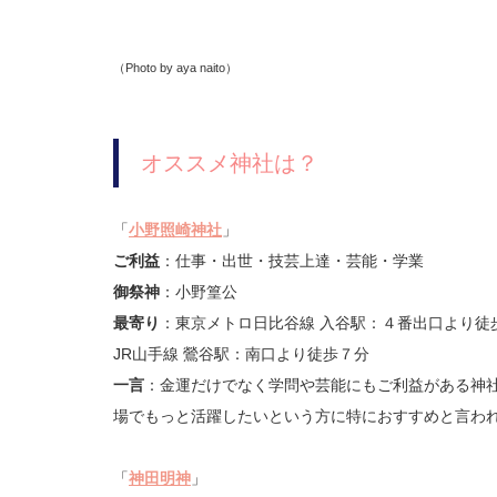
（Photo by aya naito）
オススメ神社は？
「
小野照崎神社
」
ご利益
：仕事・出世・技芸上達・芸能・学業
御祭神
：小野篁公
最寄り
：東京メトロ日比谷線 入谷駅：４番出口より徒
JR山手線 鶯谷駅：南口より徒歩７分
一言
：金運だけでなく学問や芸能にもご利益がある神
場でもっと活躍したいという方に特におすすめと言わ
「
神田明神
」