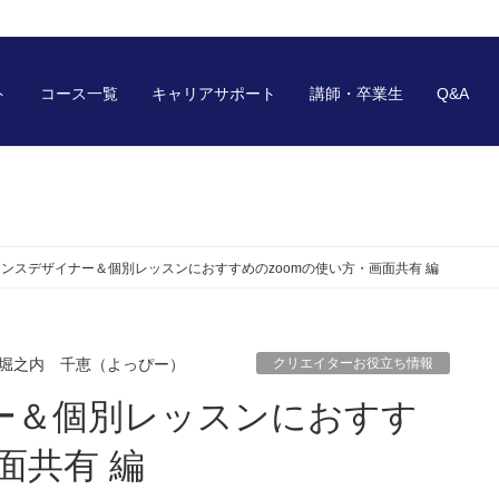
ト
コース一覧
キャリアサポート
講師・卒業生
Q&A
ンスデザイナー＆個別レッスンにおすすめのzoomの使い方・画面共有 編
堀之内 千恵（よっぴー）
クリエイターお役立ち情報
面共有 編